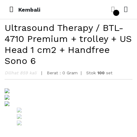
Kembali
Ultrasound Therapy / BTL-
4710 Premium + trolley + US
Head 1 cm2 + Handfree
Sono 6
Dilihat 859 kali
Berat :
0 Gram
Stok
100
set