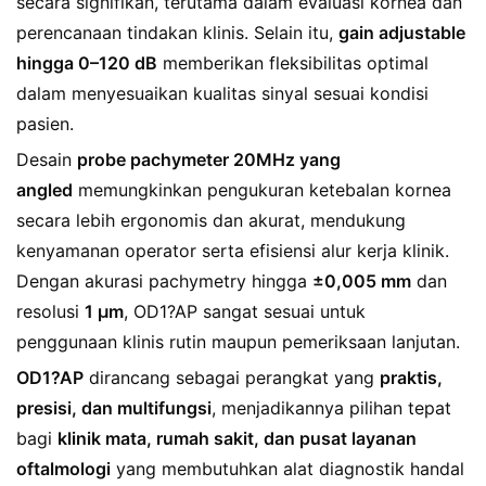
secara signifikan, terutama dalam evaluasi kornea dan
perencanaan tindakan klinis. Selain itu,
gain adjustable
hingga 0–120 dB
memberikan fleksibilitas optimal
dalam menyesuaikan kualitas sinyal sesuai kondisi
pasien.
Desain
probe pachymeter 20MHz yang
angled
memungkinkan pengukuran ketebalan kornea
secara lebih ergonomis dan akurat, mendukung
kenyamanan operator serta efisiensi alur kerja klinik.
Dengan akurasi pachymetry hingga
±0,005 mm
dan
resolusi
1 µm
, OD1?AP sangat sesuai untuk
penggunaan klinis rutin maupun pemeriksaan lanjutan.
OD1?AP
dirancang sebagai perangkat yang
praktis,
presisi, dan multifungsi
, menjadikannya pilihan tepat
bagi
klinik mata, rumah sakit, dan pusat layanan
oftalmologi
yang membutuhkan alat diagnostik handal